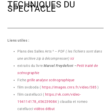
TECHNIQUES DU
SPECTACLE
Liens utiles :
Plans des Salles Arts
²
–
PDF ( les fichiers sont dans
une archive zip à décompresser)
ici
extraits du livre
Marcel Freydefont –
Petit traité de
scénographie
Fiche
grille analyse scénographique
film svoboda (
https://images.cnrs.fr/video/585
)
film castellucci (
https://vk.com/video-
194114178_456239084
) claudia et romeo
catellucci
vidéos début